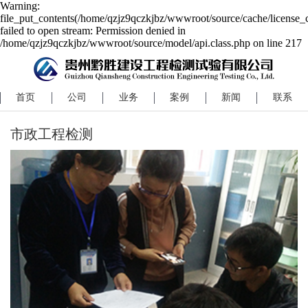
Warning:
file_put_contents(/home/qzjz9qczkjbz/wwwroot/source/cache/license_
failed to open stream: Permission denied in
/home/qzjz9qczkjbz/wwwroot/source/model/api.class.php on line 217
首页
公司
业务
案例
新闻
联系
市政工程检测