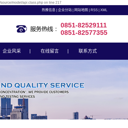
source/model/api.class.php on line 217
热推信息
|
企业分站
|
网站地图
|
RSS
|
XML
0851-82529111
0851-82577355
企业风采
在线留言
联系方式