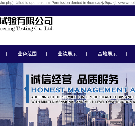
e.php): failed to open stream: Permission denied in /home/qzjz9qczkjbz/wwwroot/
业务范围
业绩展示
基地展示